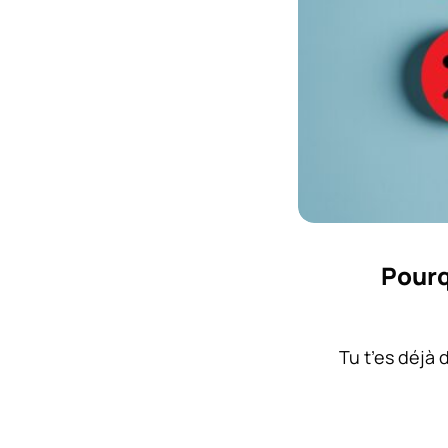
Pourqu
Tu t’es déjà 