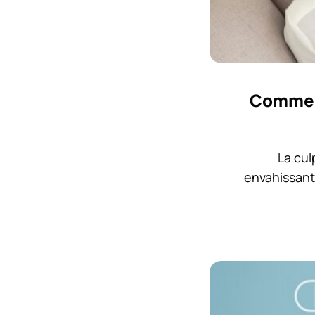
Comment
La cul
envahissante