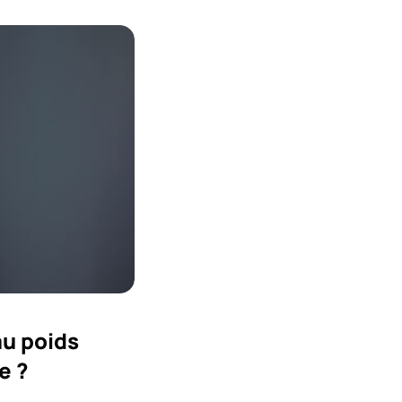
au poids
e ?