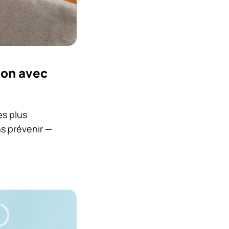
ion avec
es plus
ns prévenir —