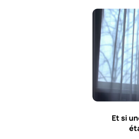
Et si u
ét