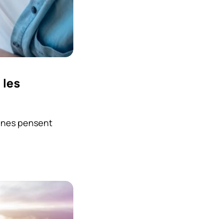
 les
onnes pensent
]