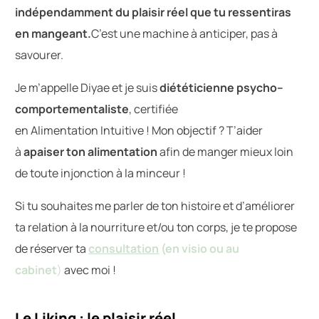
indépendamment du plaisir réel que tu ressentiras
en mangeant.
C’est une machine à anticiper, pas à
savourer.
Je m’appelle Diyae et je suis
diététicienne psycho–
comportementaliste
, certifiée
en Alimentation Intuitive ! Mon objectif ? T’aider
à
apaiser ton alimentation
afin de manger mieux loin
de toute injonction à la minceur !
Si tu souhaites me parler de ton histoire et d’améliorer
ta relation à la nourriture et/ou ton corps, je te propose
de réserver ta
consultation
(en visio ou au
cabinet
)
avec moi !
Le Liking : le plaisir réel