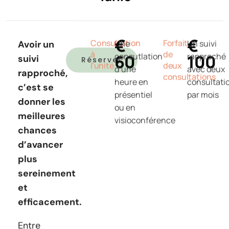
€
€
Consultation
Forfait
Une
Un suivi
Avoir un
à
de
60
consutlation
100
rapproché
suivi
Réserver
l'unité
deux
d’une
avec deux
rapproché,
consultations
heure en
consultati
c’est se
présentiel
par mois
donner les
ou en
meilleures
visioconférence
chances
d’avancer
plus
sereinement
et
efficacement.
Entre